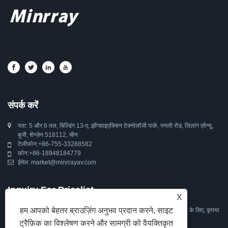
संपर्क करें
पता: 5 और 6 तल, बिल्डिंग 13-ए, झोंगहाइएक्सिन टेक्नोलॉजी पार्क, गनली रोड, लिलांग एवेन्यू,
बुजी, शेन्ज़ेन 518112, चीन
टेलीफोन:
+86-755-33288582
फ़ोन:
+86-18948184779
ईमेल:
market@minrrayav.com
Inquiry For Pricelist
X
हम आपको बेहतर ब्राउज़िंग अनुभव प्रदान करने, साइट
हमारे पीटीजेड कैमरा, ऑटो ट्रैकिंग कैमरा, वेब कैमरा या प्राइसलिस्ट के बारे में पूछताछ के लिए, कृपया
अपना ईमेल हमें छोड़ दें और हम 24 घंटे के भीतर संपर्क में रहेंगे।
ट्रैफ़िक का विश्लेषण करने और सामग्री को वैयक्तिकृत