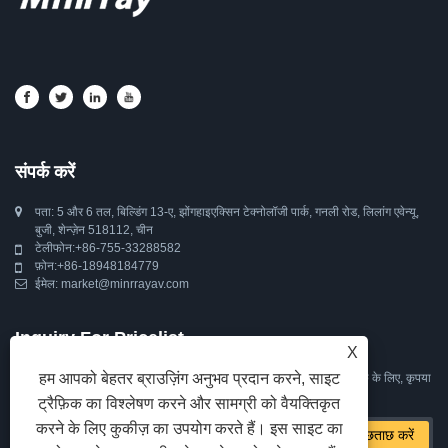
संपर्क करें
पता: 5 और 6 तल, बिल्डिंग 13-ए, झोंगहाइएक्सिन टेक्नोलॉजी पार्क, गनली रोड, लिलांग एवेन्यू,
बुजी, शेन्ज़ेन 518112, चीन
टेलीफोन:
+86-755-33288582
फ़ोन:
+86-18948184779
ईमेल:
market@minrrayav.com
Inquiry For Pricelist
X
हम आपको बेहतर ब्राउज़िंग अनुभव प्रदान करने, साइट
हमारे पीटीजेड कैमरा, ऑटो ट्रैकिंग कैमरा, वेब कैमरा या प्राइसलिस्ट के बारे में पूछताछ के लिए, कृपया
अपना ईमेल हमें छोड़ दें और हम 24 घंटे के भीतर संपर्क में रहेंगे।
ट्रैफ़िक का विश्लेषण करने और सामग्री को वैयक्तिकृत
करने के लिए कुकीज़ का उपयोग करते हैं। इस साइट का