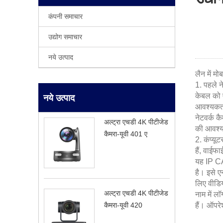
कंपनी समाचार
उद्योग समाचार
नये उत्पाद
लैन में म
1. पहले न
केबल को 
नये उत्पाद
आवश्यकता 
नेटवर्क क
अल्ट्रा एचडी 4K पीटीजेड
की आवश्यक
कैमरा-यूवी 401 ए
2. कंप्यू
हैं, वाईफ
यह IP CA
है। इसे ए
लिए वीडिय
अल्ट्रा एचडी 4K पीटीजेड
नाम में ल
कैमरा-यूवी 420
हैं। ऑपर