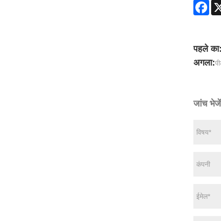
Fac
पहले का
अगला:
पी
जांच भेजें