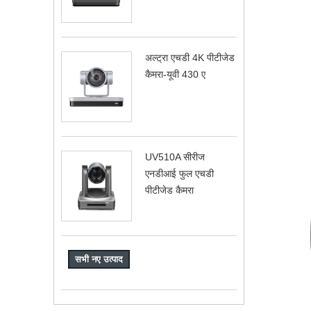
अल्ट्रा एचडी 4K पीटीजेड
कैमरा-यूवी 430 ए
UV510A सीरीज
एनडीआई फुल एचडी
पीटीजेड कैमरा
सभी नए उत्पाद